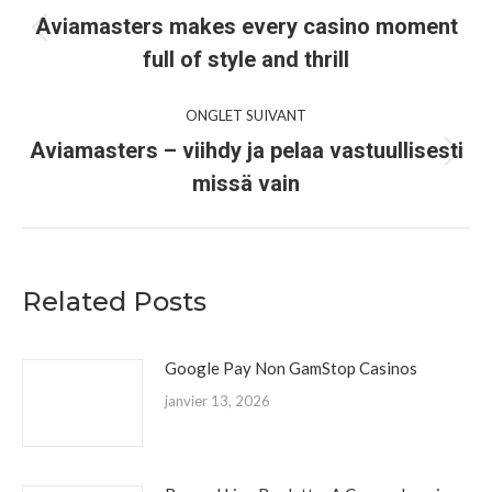
de
Aviamasters makes every casino moment
Onglet
full of style and thrill
commentaire
précédent
ONGLET SUIVANT
Aviamasters – viihdy ja pelaa vastuullisesti
Onglet
missä vain
suivant
Related Posts
Google Pay Non GamStop Casinos
janvier 13, 2026